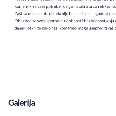
komarnik za vaše potrebe i da ga instalira brzo i efikasno.
Zaštita od insekata nikada nije bila lakša ili elegantnija u
Obezbedite svojoj porodici udobnost i bezbednost koju za
danas i otkrijte kako naši komarnici mogu unaprediti vaš
Galerija