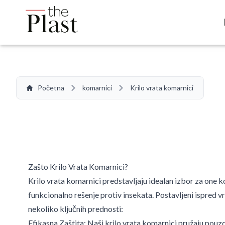
Početna
komarnici
Krilo vrata komarnici
Zašto Krilo Vrata Komarnici?
Krilo vrata komarnici predstavljaju idealan izbor za one ko
funkcionalno rešenje protiv insekata. Postavljeni ispred v
nekoliko ključnih prednosti:
Efikasna Zaštita: Naši krilo vrata komarnici pružaju pouzd