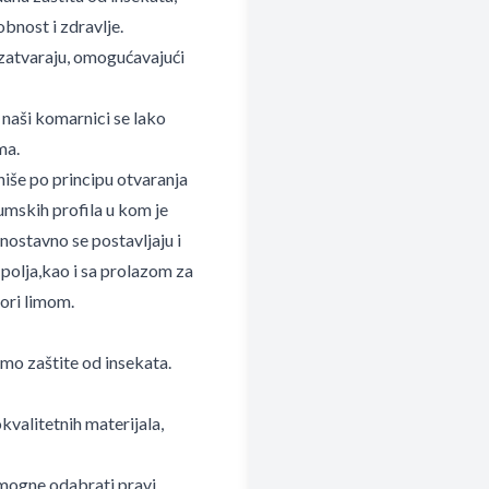
bnost i zdravlje.
 zatvaraju, omogućavajući
 naši komarnici se lako
ma.
niše po principu otvaranja
umskih profila u kom je
nostavno se postavljaju i
e polja,kao i sa prolazom za
vori limom.
mo zaštite od insekata.
kvalitetnih materijala,
omogne odabrati pravi