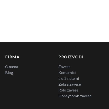
FIRMA
PROIZVODI
O nama
Zavese
Blog
Komarnici
2 u 1 sistemi
Zebra zavese
Rolo zavese
Honeycomb zavese