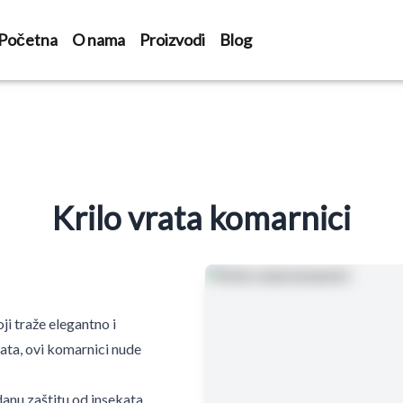
Početna
O nama
Proizvodi
Blog
Krilo vrata komarnici
ji traže elegantno i
rata, ovi komarnici nude
anu zaštitu od insekata,