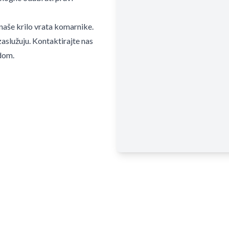
z naše krilo vrata komarnike.
služuju. Kontaktirajte nas
 dom.