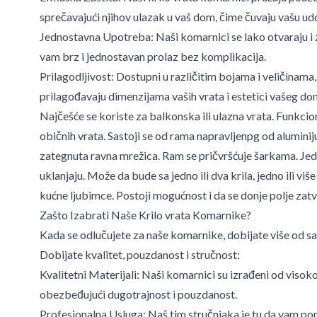
sprečavajući njihov ulazak u vaš dom, čime čuvaju vašu udo
Jednostavna Upotreba: Naši komarnici se lako otvaraju i
vam brz i jednostavan prolaz bez komplikacija.
Prilagodljivost: Dostupni u različitim bojama i veličinama,
prilagođavaju dimenzijama vaših vrata i estetici vašeg do
Najčešće se koriste za balkonska ili ulazna vrata. Funkcio
običnih vrata. Sastoji se od rama napravljenpg od aluminij
zategnuta ravna mrežica. Ram se pričvršćuje šarkama. Jed
uklanjaju. Može da bude sa jedno ili dva krila, jedno ili viš
kućne ljubimce. Postoji mogućnost i da se donje polje zat
Zašto Izabrati Naše Krilo vrata Komarnike?
Kada se odlučujete za naše komarnike, dobijate više od sa
Dobijate kvalitet, pouzdanost i stručnost:
Kvalitetni Materijali: Naši komarnici su izrađeni od visoko
obezbeđujući dugotrajnost i pouzdanost.
Profesionalna Usluga: Naš tim stručnjaka je tu da vam p