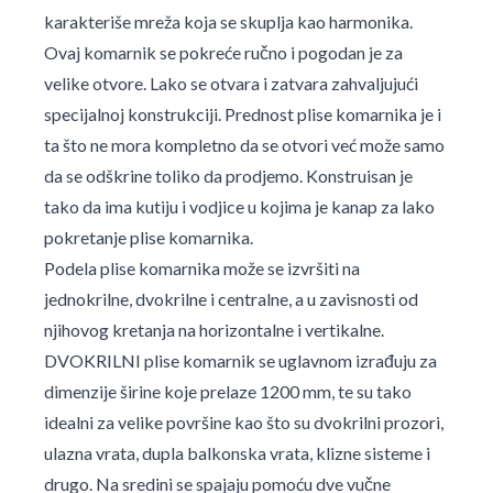
karakteriše mreža koja se skuplja kao harmonika.
Ovaj komarnik se pokreće ručno i pogodan je za
velike otvore. Lako se otvara i zatvara zahvaljujući
specijalnoj konstrukciji. Prednost plise komarnika je i
ta što ne mora kompletno da se otvori već može samo
da se odškrine toliko da prodjemo. Konstruisan je
tako da ima kutiju i vodjice u kojima je kanap za lako
pokretanje plise komarnika.
Podela plise komarnika može se izvršiti na
jednokrilne, dvokrilne i centralne, a u zavisnosti od
njihovog kretanja na horizontalne i vertikalne.
DVOKRILNI plise komarnik se uglavnom izrađuju za
dimenzije širine koje prelaze 1200 mm, te su tako
idealni za velike površine kao što su dvokrilni prozori,
ulazna vrata, dupla balkonska vrata, klizne sisteme i
drugo. Na sredini se spajaju pomoću dve vučne