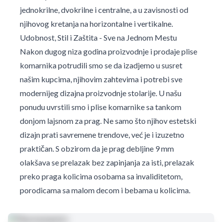
jednokrilne, dvokrilne i centralne, a u zavisnosti od
njihovog kretanja na horizontalne i vertikalne.
Udobnost, Stil i Zaštita - Sve na Jednom Mestu
Nakon dugog niza godina proizvodnje i prodaje plise
komarnika potrudili smo se da izadjemo u susret
našim kupcima, njihovim zahtevima i potrebi sve
modernijeg dizajna proizvodnje stolarije. U našu
ponudu uvrstili smo i plise komarnike sa tankom
donjom lajsnom za prag. Ne samo što njihov estetski
dizajn prati savremene trendove, već je i izuzetno
praktičan. S obzirom da je prag debljine 9 mm
olakšava se prelazak bez zapinjanja za isti, prelazak
preko praga kolicima osobama sa invaliditetom,
porodicama sa malom decom i bebama u kolicima.