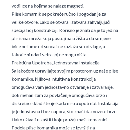
vodilice na kojima se nalaze magneti.
Plise komarnik se pokreće ručno i pogodan je za
velike otvore. Lako se otvara i zatvara zahvaljujući
specijalnoj konstrukciji. Korisno je znati da je to jedina
plisirana mreža koja postoji na tržištu a da se njene
ivice ne lome od sunca i ne razlažu se od vlage, a
takođe ni udari vetra joj ne mogu ništa.
Praktična Upotreba, Jednostavna Instalacija
Sa lakoćom upravljajte svojim prostorom uz naše plise
komarnike. Njihova intuitivna konstrukcija
omogućava vam jednostavno otvaranje i zatvaranje,
dok mehanizam za povlačenje omogućava brzo i
diskretno skladištenje kada nisu u upotrebi. Instalacija
je jednostavna i bez napora, što znači da možete brzo
i lako uživati u zaštiti koju pružaju naši komarnici.
Podela plise komarnika može se izvršiti na