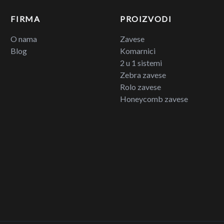
FIRMA
PROIZVODI
O nama
Zavese
Blog
Komarnici
2 u 1 sistemi
Zebra zavese
Rolo zavese
Honeycomb zavese