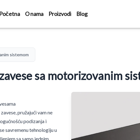
Početna
O nama
Proizvodi
Blog
vanim sistemom
zavese sa motorizovanim s
avesama
zavese, pružajući vam ne
mogućnošću podizanja i
ose savremenu tehnologiju u
ljenjem sa samo jednim