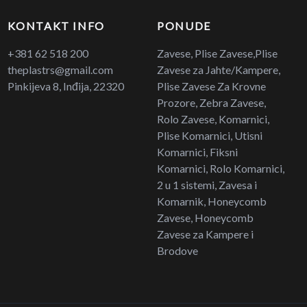
KONTAKT INFO
PONUDE
+381 62 518 200
Zavese, Plise Zavese,Plise
theplastrs@gmail.com
Zavese za Jahte/Kampere,
Pinkijeva 8, Inđija, 22320
Plise Zavese Za Krovne
Prozore, Zebra Zavese,
Rolo Zavese, Komarnici,
Plise Komarnici, Utisni
Komarnici, Fiksni
Komarnici, Rolo Komarnici,
2 u 1 sistemi, Zavesa i
Komarnik, Honeycomb
Zavese, Honeycomb
Zavese za Kampere i
Brodove