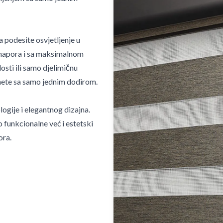
podesite osvjetljenje u
napora i sa maksimalnom
osti ili samo djelimičnu
gnete sa samo jednim dodirom.
gije i elegantnog dizajna.
 funkcionalne već i estetski
ora.